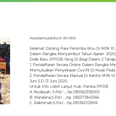
Assalamualaikum Wr.Wb
Selamat Datang Para Penimba Ilmu Di MIN 10 
Dalam Rangka Menyambut Tahun Ajaran 2020/2
Didik Baru (PPDB) Yang Di Bagi Dalam 2 Tahap
1. Pendaftaran Secara Online Dalam Rangka Me
Memutuskan Penyebaran Covi19 Di Mulai Pada 
2. Pendaftaran Secara Manual Di Kantor MIN 10
Juni S.D 13 Juni 2020
Untuk Info Lebih Lanjut Hub: Panitia PPDB
A. Nuskiyah, S.Pd.I .....hp.085362338303
B. Mardiana,S.Pd.I......hp. 085371843366
C. Rakhimah,S.Pd.I.....hp.081360129516