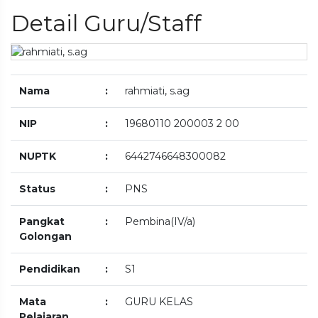
Detail Guru/Staff
Nama
:
rahmiati, s.ag
NIP
:
19680110 200003 2 00
NUPTK
:
6442746648300082
Status
:
PNS
Pangkat
:
Pembina(IV/a)
Golongan
Pendidikan
:
S1
Mata
:
GURU KELAS
Pelajaran