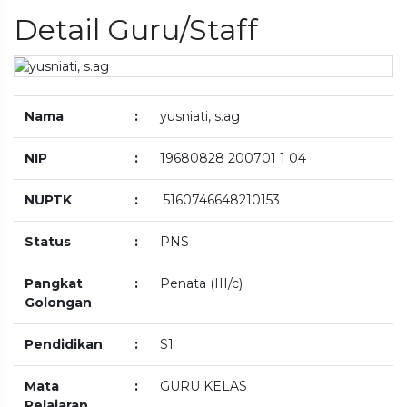
Detail Guru/Staff
Nama
:
yusniati, s.ag
NIP
:
19680828 200701 1 04
NUPTK
:
5160746648210153
Status
:
PNS
Pangkat
:
Penata (III/c)
Golongan
Pendidikan
:
S1
Mata
:
GURU KELAS
Pelajaran