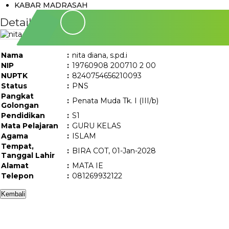
KABAR MADRASAH
Detail Guru/Staff
Nama
:
nita diana, s.pd.i
NIP
:
19760908 200710 2 00
NUPTK
:
8240754656210093
Status
:
PNS
Pangkat
:
Penata Muda Tk. I (III/b)
Golongan
Pendidikan
:
S1
Mata Pelajaran
:
GURU KELAS
Agama
:
ISLAM
Tempat,
:
BIRA COT, 01-Jan-2028
Tanggal Lahir
Alamat
:
MATA IE
Telepon
:
081269932122