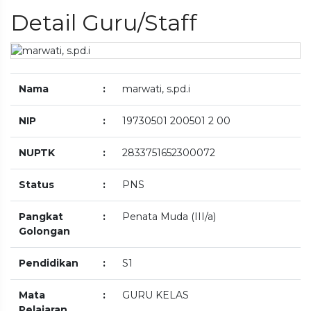
Detail Guru/Staff
Nama
:
marwati, s.pd.i
NIP
:
19730501 200501 2 00
NUPTK
:
2833751652300072
Status
:
PNS
Pangkat
:
Penata Muda (III/a)
Golongan
Pendidikan
:
S1
Mata
:
GURU KELAS
Pelajaran