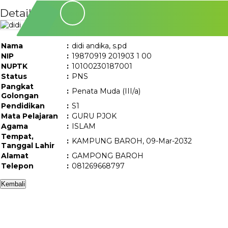
Detail Guru/Staff
Nama
:
didi andika, s.pd
NIP
:
19870919 201903 1 00
NUPTK
:
10100230187001
Status
:
PNS
Pangkat
:
Penata Muda (III/a)
Golongan
Pendidikan
:
S1
Mata Pelajaran
:
GURU PJOK
Agama
:
ISLAM
Tempat,
:
KAMPUNG BAROH, 09-Mar-2032
Tanggal Lahir
Alamat
:
GAMPONG BAROH
Telepon
:
081269668797