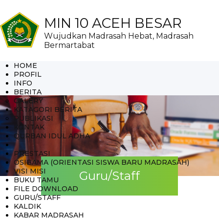
MIN 10 ACEH BESAR
Wujudkan Madrasah Hebat, Madrasah
Bermartabat
HOME
PROFIL
INFO
BERITA
GALERY
KATAGORI BERITA
PUBLIKASI
KONTAK
QURBAN IDUL ADHA
PRESTASI
OSIBAMA (ORIENTASI SISWA BARU MADRASAH)
VISI MISI
Guru/Staff
BUKU TAMU
FILE DOWNLOAD
GURU/STAFF
KALDIK
KABAR MADRASAH