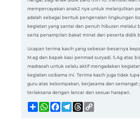
hangat bagi anak didik baru min 10, memberikan a
mempercayakan anak2 nya untuk melanjutkan pend
adalah sebagai bentuk pengenalan lingkungan ba
kegiatan yang santai dan penuh hiburan melalui 
serta penampilan bakat minat dari peserta didik ba
Ucapan terima kasih yang sebesar-besarnya kep
M.ag dan bapak kasi penmad suryadi, S.Ag atas 
madrasah untuk selalu aktif mengadakan kegiatan
kegiatan osibama ini. Terima kasih juga tidak lu
guru atas kekompakan, kerjasama dan semangat y
terlaksana dengan lancar dan sesuai harapan.
Share
WhatsApp
Facebook
Telegram
Threads
Copy
Link