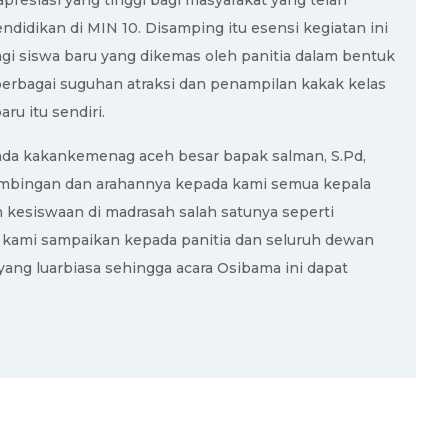
presiasi yang tinggi bagi masyarakat yang telah
idikan di MIN 10. Disamping itu esensi kegiatan ini
gi siswa baru yang dikemas oleh panitia dalam bentuk
berbagai suguhan atraksi dan penampilan kakak kelas
ru itu sendiri.
ada kakankemenag aceh besar bapak salman, S.Pd,
bimbingan dan arahannya kepada kami semua kepala
 kesiswaan di madrasah salah satunya seperti
pa kami sampaikan kepada panitia dan seluruh dewan
ang luarbiasa sehingga acara Osibama ini dapat