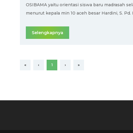
OSIBAMA yaitu orientasi siswa baru madrasah selam
menurut kepala min 10 aceh besar Hardini, S. Pd. I
Selengkapnya
«
‹
1
›
»