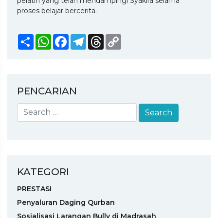
pelatih yang telah mendampingi Syakira selama
proses belajar bercerita.
Share
WhatsApp
Facebook
Telegram
Threads
Copy
Link
PENCARIAN
KATEGORI
PRESTASI
Penyaluran Daging Qurban
Sosialisasi Larangan Bully di Madrasah